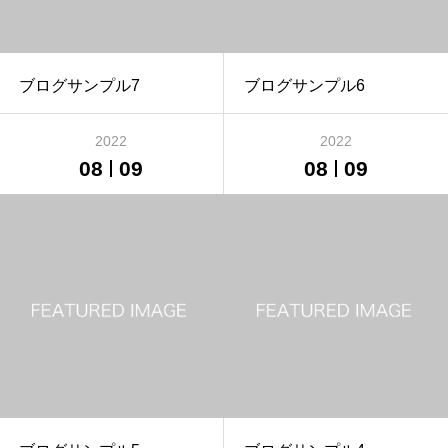
ブログサンプル7
ブログサンプル6
2022
2022
08
09
08
09